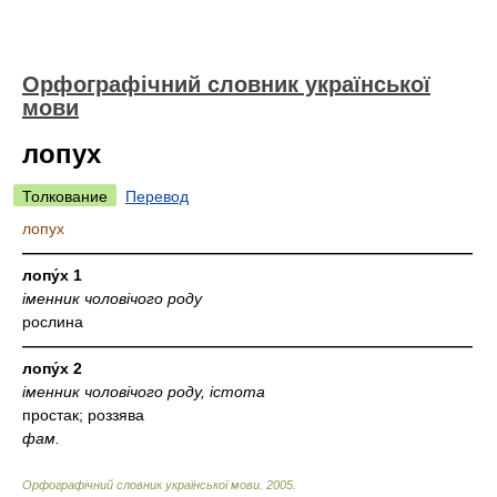
Орфографічний словник української
мови
лопух
Толкование
Перевод
лопух
—————————————————————————————
лопу́х 1
іменник чоловічого роду
рослина
—————————————————————————————
лопу́х 2
іменник чоловічого роду, істота
простак; роззява
фам.
Орфографічний словник української мови
.
2005
.