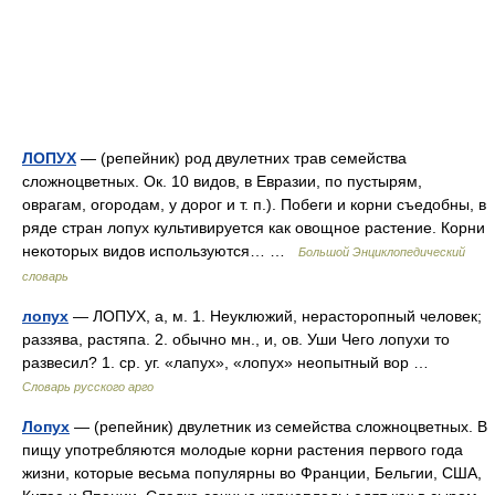
ЛОПУХ
— (репейник) род двулетних трав семейства
сложноцветных. Ок. 10 видов, в Евразии, по пустырям,
оврагам, огородам, у дорог и т. п.). Побеги и корни съедобны, в
ряде стран лопух культивируется как овощное растение. Корни
некоторых видов используются… …
Большой Энциклопедический
словарь
лопух
— ЛОПУХ, а, м. 1. Неуклюжий, нерасторопный человек;
раззява, растяпа. 2. обычно мн., и, ов. Уши Чего лопухи то
развесил? 1. ср. уг. «лапух», «лопух» неопытный вор …
Словарь русского арго
Лопух
— (репейник) двулетник из семейства сложноцветных. В
пищу употребляются молодые корни растения первого года
жизни, которые весьма популярны во Франции, Бельгии, США,