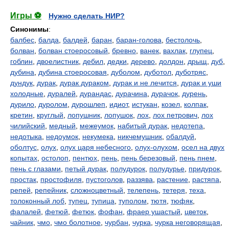
Игры ⚽
Нужно сделать НИР?
Синонимы
:
балбес
,
балда
,
балдей
,
баран
,
баран-голова
,
бестолочь
,
болван
,
болван стоеросовый
,
бревно
,
ванек
,
вахлак
,
глупец
,
гоблин
,
двоелистник
,
дебил
,
дедки
,
дерево
,
долдон
,
дрыщ
,
дуб
,
дубина
,
дубина стоеросовая
,
дуболом
,
дуботол
,
дуботряс
,
дундук
,
дурак
,
дурак дураком
,
дурак и не лечится
,
дурак и уши
холодные
,
дуралей
,
дурандас
,
дурачина
,
дурачок
,
дурень
,
дурило
,
дуролом
,
дурошлеп
,
идиот
,
истукан
,
козел
,
колпак
,
кретин
,
круглый
,
лопушник
,
лопушок
,
лох
,
лох петрович
,
лох
чилийский
,
медный
,
межеумок
,
набитый дурак
,
недотепа
,
недотыка
,
недоумок
,
некумека
,
никчемушник
,
обалдуй
,
оболтус
,
олух
,
олух царя небесного
,
олух-олухом
,
осел на двух
копытах
,
остолоп
,
пентюх
,
пень
,
пень березовый
,
пень пнем
,
пень с глазами
,
петый дурак
,
полудурок
,
полудурье
,
придурок
,
простак
,
простофиля
,
пустоголов
,
раззява
,
растение
,
растяпа
,
репей
,
репейник
,
сложноцветный
,
телепень
,
тетеря
,
теха
,
толоконный лоб
,
тупец
,
тупица
,
туполом
,
тютя
,
тюфяк
,
фалалей
,
фетюй
,
фетюк
,
фофан
,
фраер ушастый
,
цветок
,
чайник
,
чмо
,
чмо болотное
,
чурбан
,
чурка
,
чурка неговорящая
,