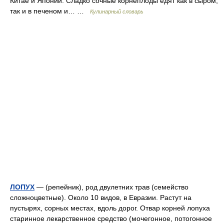
Китае и Японии. Сладко сочные корнеплоды едят как в сыром,
так и в печеном и… …
Кулинарный словарь
ЛОПУХ
— (репейник), род двулетних трав (семейство
сложноцветные). Около 10 видов, в Евразии. Растут на
пустырях, сорных местах, вдоль дорог. Отвар корней лопуха
старинное лекарственное средство (мочегонное, потогонное