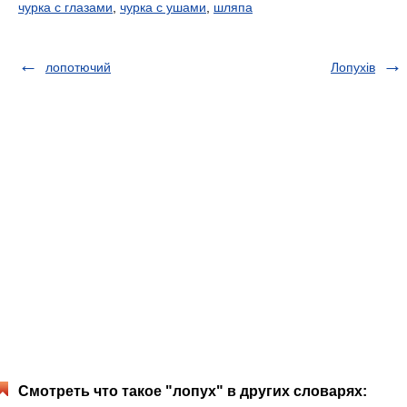
чурка с глазами
,
чурка с ушами
,
шляпа
лопотючий
Лопухів
Смотреть что такое "лопух" в других словарях: