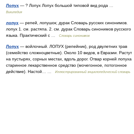
Лопух
— ? Лопух Лопух большой типовой вид рода …
Википедия
лопух
— репей, лопушок; дурак Словарь русских синонимов.
лопух 1. см. растяпа. 2. см. дурак Словарь синонимов русского
языка. Практический с …
Словарь синонимов
Лопух
— войлочный. ЛОПУХ (репейник), род двулетних трав
(семейство сложноцветные). Около 10 видов, в Евразии. Растут
на пустырях, сорных местах, вдоль дорог. Отвар корней лопуха
старинное лекарственное средство (мочегонное, потогонное
действие). Настой… …
Иллюстрированный энциклопедический словарь