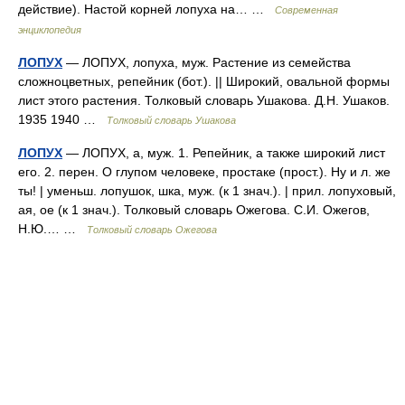
действие). Настой корней лопуха на… …
Современная
энциклопедия
ЛОПУХ
— ЛОПУХ, лопуха, муж. Растение из семейства
сложноцветных, репейник (бот.). || Широкий, овальной формы
лист этого растения. Толковый словарь Ушакова. Д.Н. Ушаков.
1935 1940 …
Толковый словарь Ушакова
ЛОПУХ
— ЛОПУХ, а, муж. 1. Репейник, а также широкий лист
его. 2. перен. О глупом человеке, простаке (прост.). Ну и л. же
ты! | уменьш. лопушок, шка, муж. (к 1 знач.). | прил. лопуховый,
ая, ое (к 1 знач.). Толковый словарь Ожегова. С.И. Ожегов,
Н.Ю.… …
Толковый словарь Ожегова